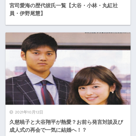
宮司愛海の歴代彼氏一覧【大谷・小林・丸紅社
員・伊野尾慧】
2021年10月12日
久慈暁子と大谷翔平が熱愛？お前ら発言対談及び
成人式の再会で一気に結婚へ！？