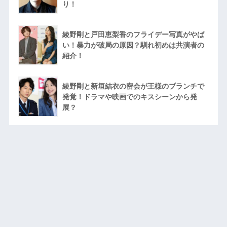
関連リンク
浮気・不倫の問題
芸能人ニュース最新まとめ♪
Recent Posts
保護中: DMMFXの紹介URL
武智志穂の現在の彼氏は井出大介？旦那の職
業や結婚式の写真は？離婚理由は田中淳？