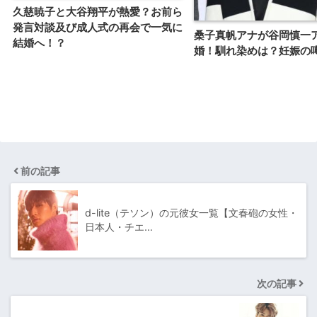
久慈暁子と大谷翔平が熱愛？お前ら
発言対談及び成人式の再会で一気に
桑子真帆アナが谷岡慎一
結婚へ！？
婚！馴れ染めは？妊娠の
前の記事
d-lite（テソン）の元彼女一覧【文春砲の女性・
日本人・チエ…
次の記事