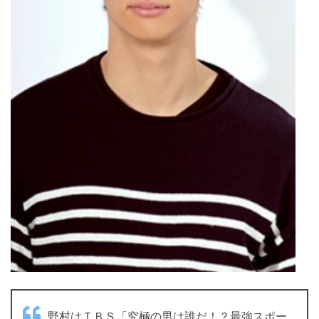
野村はＴＢＳ「究極の男は誰だ！？最強スポー