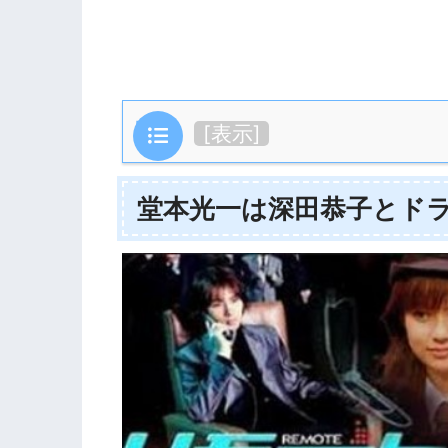
目次
[
表示
]
堂本光一は深田恭子とド