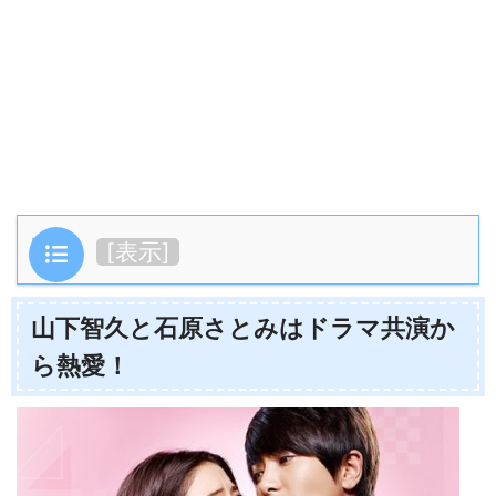
目次
[
表示
]
山下智久と石原さとみはドラマ共演か
ら熱愛！