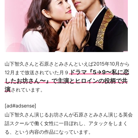
山下智久さんと石原さとみさんといえば2015年10月から
ドラマ『5→9〜私に恋
12月まで放送されていた月９
したお坊さん〜』で主演とヒロインの役柄で共
演
されています。
[ad#adsense]
山下智久さん演じるお坊さんが石原さとみさん演じる英会
話スクールで働く女性に一目ぼれし、アタックをしまく
る、という内容の作品になっています。