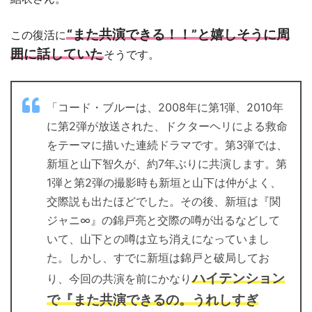
“また共演できる！！”と嬉しそうに周
この復活に
囲に話していた
そうです。
「コード・ブルーは、2008年に第1弾、2010年
に第2弾が放送された、ドクターヘリによる救命
をテーマに描いた連続ドラマです。第3弾では、
新垣と山下智久が、約7年ぶりに共演します。第
1弾と第2弾の撮影時も新垣と山下は仲がよく、
交際説も出たほどでした。その後、新垣は『関
ジャニ∞』の錦戸亮と交際の噂が出るなどして
いて、山下との噂は立ち消えになっていまし
た。しかし、すでに新垣は錦戸と破局してお
ハイテンション
り、今回の共演を前にかなり
で『また共演できるの。うれしすぎ