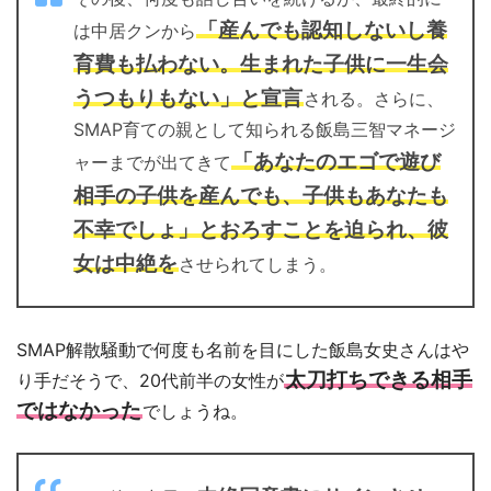
「産んでも認知しないし養
は中居クンから
育費も払わない。生まれた子供に一生会
うつもりもない」と宣言
される。さらに、
SMAP育ての親として知られる飯島三智マネージ
「あなたのエゴで遊び
ャーまでが出てきて
相手の子供を産んでも、子供もあなたも
不幸でしょ」とおろすことを迫られ、彼
女は中絶を
させられてしまう。
SMAP解散騒動で何度も名前を目にした飯島女史さんはや
太刀打ちできる相手
り手だそうで、20代前半の女性が
ではなかった
でしょうね。