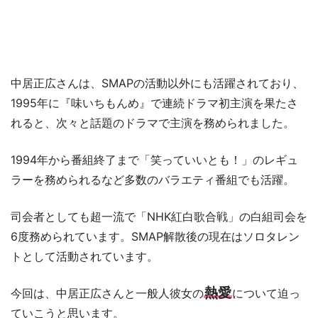
中居正広さんは、SMAPの活動以外にも活躍されており、
1995年に『味いちもんめ』で連続ドラマ初主演を果たさ
れると、次々と話題のドラマで主演を務められました。
1994年から番組終了まで「笑っていいとも！」のレギュ
ラーを務められるなど多数のバラエティ番組でも活躍。
司会者としても超一流で「NHK紅白歌合戦」の白組司会を
6度務められています。SMAP解散後の現在はソロタレン
トとして活動されています。
熱愛
今回は、中居正広さんと一般人彼女の
について迫っ
ていこうと思います。