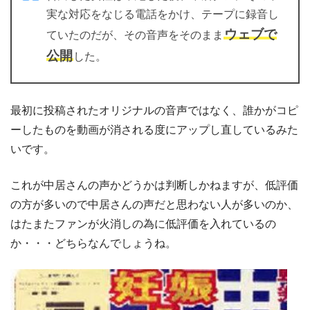
実な対応をなじる電話をかけ、テープに録音し
ウェブで
ていたのだが、その音声をそのまま
公開
した。
最初に投稿されたオリジナルの音声ではなく、誰かがコピ
ーしたものを動画が消される度にアップし直しているみた
いです。
これが中居さんの声かどうかは判断しかねますが、低評価
の方が多いので中居さんの声だと思わない人が多いのか、
はたまたファンが火消しの為に低評価を入れているの
か・・・どちらなんでしょうね。