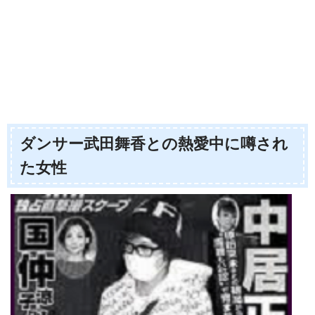
ダンサー武田舞香との熱愛中に噂され
た女性