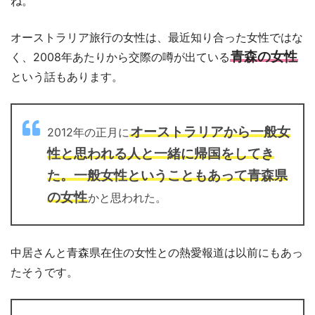
ね。
オーストラリア旅行の女性は、最近知り合った女性ではな
青森の女性
く、2008年あたりから交際の噂が出ている
という話もあります。
オーストラリアから一般女
2012年の正月に
性と思われる人と一緒に帰国をしてき
た。一般女性ということもあって青森県
の女性
かと思われた。
中居さんと青森県在住の女性との熱愛報道は以前にもあっ
たそうです。