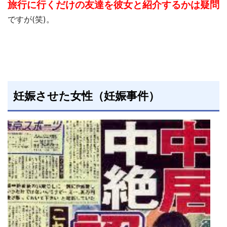
旅行に行くだけの友達を彼女と紹介するかは疑問
ですが(笑)。
妊娠させた女性（妊娠事件）