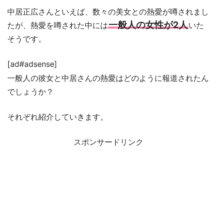
中居正広さんといえば、数々の美女との熱愛が噂されまし
一般人の女性が2人
たが、熱愛を噂された中には
いた
そうです。
[ad#adsense]
一般人の彼女と中居さんの熱愛はどのように報道されたん
でしょうか？
それぞれ紹介していきます。
スポンサードリンク