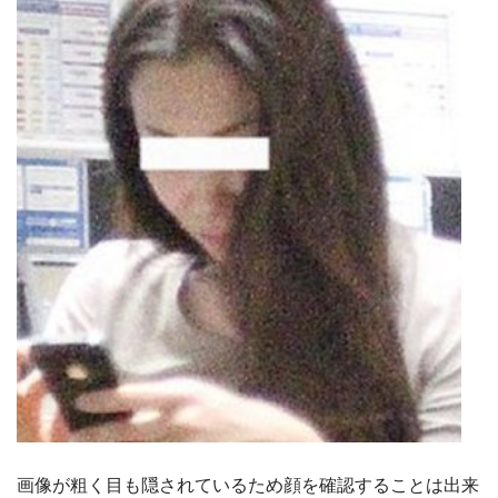
画像が粗く目も隠されているため顔を確認することは出来