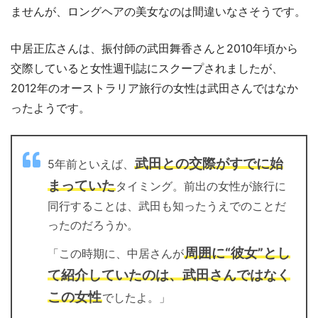
ませんが、ロングヘアの美女なのは間違いなさそうです。
中居正広さんは、振付師の武田舞香さんと2010年頃から
交際していると女性週刊誌にスクープされましたが、
2012年のオーストラリア旅行の女性は武田さんではなか
ったようです。
武田との交際がすでに始
5年前といえば、
まっていた
タイミング。前出の女性が旅行に
同行することは、武田も知ったうえでのことだ
ったのだろうか。
周囲に“彼女”とし
「この時期に、中居さんが
て紹介していたのは、武田さんではなく
この女性
でしたよ。」