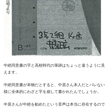
中絶同意書の字と高校時代の筆跡はちょっと違うように見
えます。
中絶同意書が本物だとすると、中居さん本人だとバレない
様に全体的にわざと字を崩して書かれたんでしょうか。
中居さんが中絶を勧めたという音声は本当に存在するので