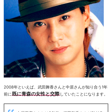
2008年といえば、武田舞香さんと中居さんが知り合う1年
既に青森の女性と交際
前に
していたことになります。