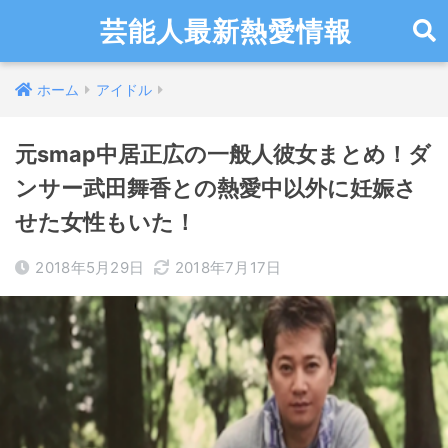
芸能人最新熱愛情報
ホーム
アイドル
元smap中居正広の一般人彼女まとめ！ダ
ンサー武田舞香との熱愛中以外に妊娠さ
せた女性もいた！
2018年5月29日
2018年7月17日