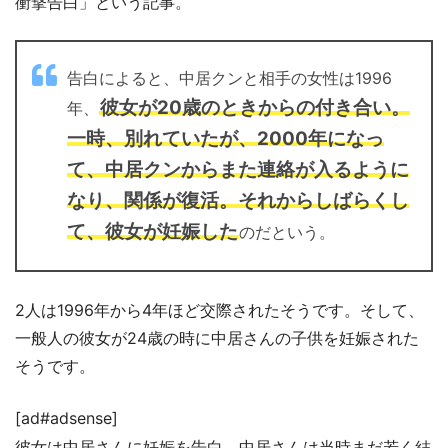
衝撃告白」という記事。
告白によると、中居クンと相手の女性は1996
彼女が20歳のときからの付き合い。
年、
一時、別れていたが、2000年になっ
て、中居クンからまた連絡が入るように
なり、関係が復活。それからしばらくし
て、彼女が妊娠した
のだという。
2人は1996年から4年ほど交際されたそうです。そして、
一般人の彼女が24歳の時に中居さんの子供を妊娠された
そうです。
[ad#adsense]
彼女は中居さんに妊娠を告白、中居さんは当時まだ若く結