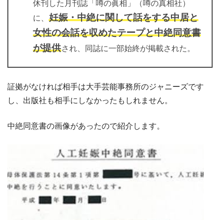
休刊した月刊誌「噂の眞相」（噂の真相社）
妊娠・中絶に関して話をする中居と
に、
女性の会話を収めたテープと中絶同意書
が提供
され、同誌に一部始終が掲載された。
証拠がなければ相手は大手芸能事務所のジャニーズです
し、出版社も相手にしなかったもしれません。
中絶同意書の画像があったので紹介します。