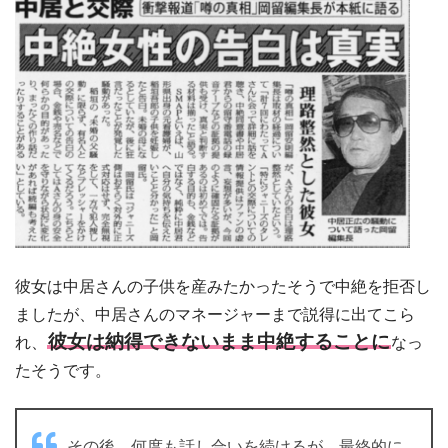
彼女は中居さんの子供を産みたかったそうで中絶を拒否し
ましたが、中居さんのマネージャーまで説得に出てこら
彼女は納得できないまま中絶することに
れ、
なっ
たそうです。
その後、何度も話し合いを続けるが、最終的に