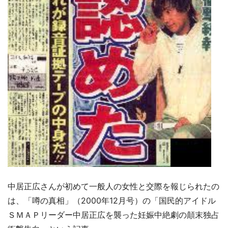
中居正広さんが初めて一般人の女性と交際を報じられたの
は、「噂の真相」（2000年12月号）の「国民的アイドル
ＳＭＡＰリーダー中居正広を襲った妊娠中絶劇の顛末独占