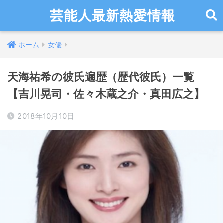
芸能人最新熱愛情報
ホーム
女優
天海祐希の彼氏遍歴（歴代彼氏）一覧
【吉川晃司・佐々木蔵之介・真田広之】
2018年10月10日