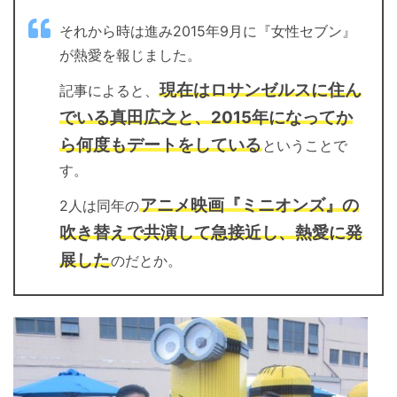
それから時は進み2015年9月に『女性セブン』
が熱愛を報じました。
現在はロサンゼルスに住ん
記事によると、
でいる真田広之と、2015年になってか
ら何度もデートをしている
ということで
す。
アニメ映画『ミニオンズ』の
2人は同年の
吹き替えで共演して急接近し、熱愛に発
展した
のだとか。