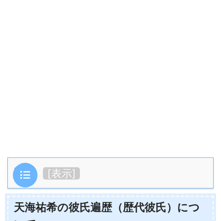
目次
[
表示
]
天海祐希の彼氏遍歴（歴代彼氏）につ