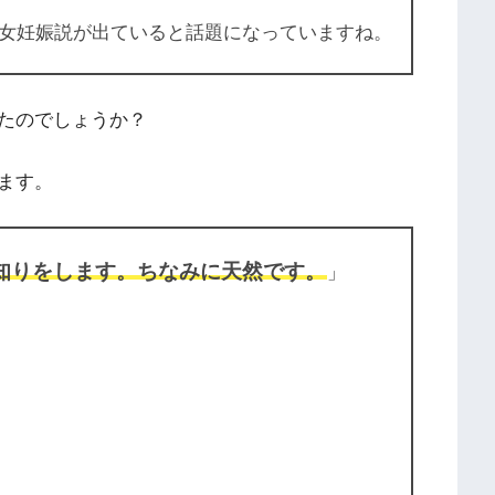
女妊娠説が出ていると話題になっていますね。
たのでしょうか？
ます。
知りをします。ちなみに天然です。
」