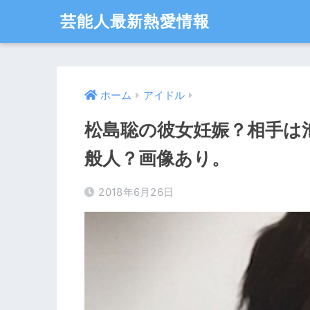
芸能人最新熱愛情報
ホーム
アイドル
松島聡の彼女妊娠？相手は池
般人？画像あり。
2018年6月26日