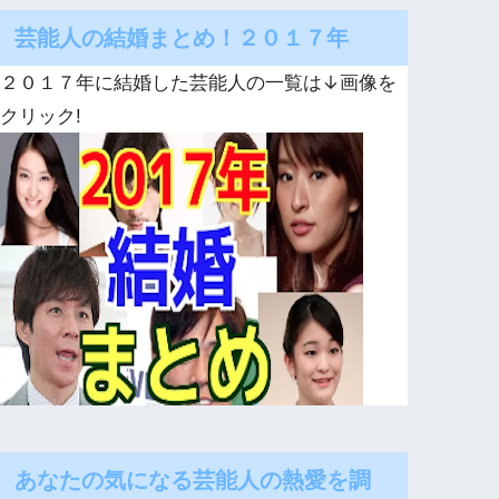
芸能人の結婚まとめ！２０１７年
２０１７年に結婚した芸能人の一覧は↓画像を
クリック!
あなたの気になる芸能人の熱愛を調