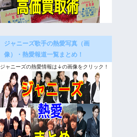
ジャニーズ歌手の熱愛写真（画
像）・熱愛報道一覧まとめ！
ジャニーズの熱愛情報は↓の画像をクリック！