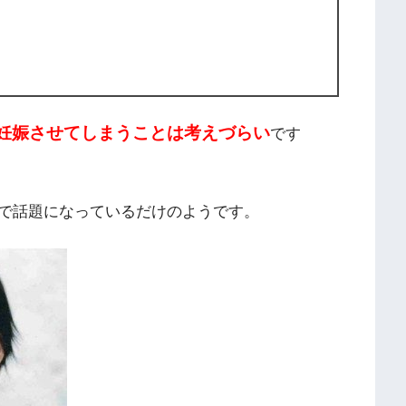
妊娠させてしまうことは考えづらい
です
で話題になっているだけのようです。