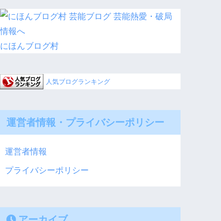
にほんブログ村
人気ブログランキング
運営者情報・プライバシーポリシー
運営者情報
プライバシーポリシー
アーカイブ