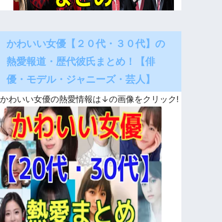
かわいい女優【２０代・３０代】の
熱愛報道・歴代彼氏まとめ！【俳
優・モデル・ジャニーズ・芸人】
かわいい女優の熱愛情報は↓の画像をクリック!