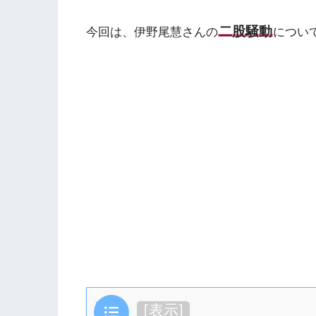
二股騒動
今回は、伊野尾慧さんの
につい
目次
[
表示
]