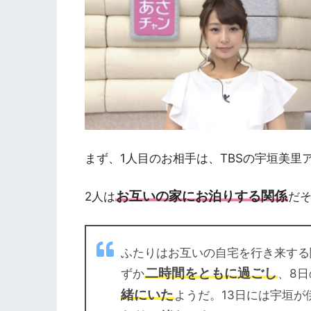
まず、1人目のお相手は、TBSの宇垣美里
お互いの家にお泊りする関係
2人は
だ
ふたりはお互いの自宅を行き来する
二時間をともに過ごし
ずか
、8日
緒にいた
ようだ。13日には宇垣が