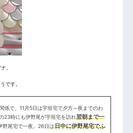
アナ。
そうです。
関係で、11月5日は宇垣宅で夕方～夜までのわ
翌朝まで一
の23時にも伊野尾が宇垣宅を訪れ
日中に伊野尾宅でふ
伊野尾宅で一夜。26日は