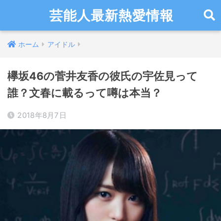
芸能人最新熱愛情報
ホーム
アイドル
欅坂46の菅井友香の彼氏の宇佐見って
誰？文春に載るって噂は本当？
2018年8月7日