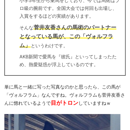
小学5年生から乗馬をしており、今では馬術はプ
ロ級の腕前です。全国大会では何回も出場し、
入賞をするほどの実績があります。
菅井友香さんの馬術のパートナー
そんな
となっている馬が、この「ヴォルフラ
ム」
というわけです。
AKB新聞で愛馬を『彼氏』といってしまったた
め、熱愛疑惑が浮上しているのです。
単に馬と一緒に写った写真なのかと思ったら、この馬が
「ヴォルフラム」なんですね。ヴォルフラムも菅井友香さ
目がトロン
んに惚れているようで
していますねｗ