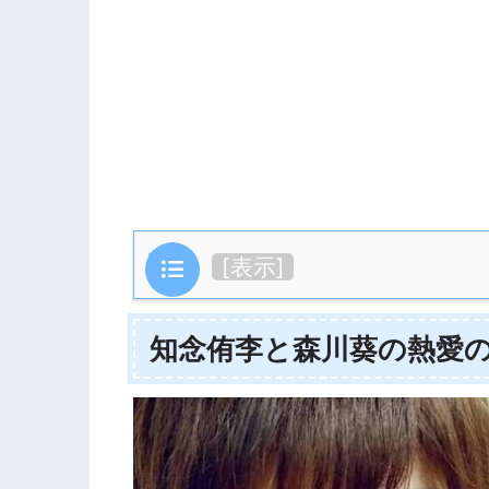
目次
[
表示
]
知念侑李と森川葵の熱愛