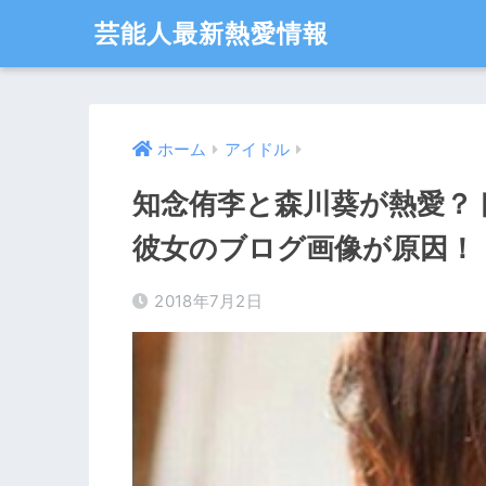
芸能人最新熱愛情報
ホーム
アイドル
知念侑李と森川葵が熱愛？
彼女のブログ画像が原因！
2018年7月2日