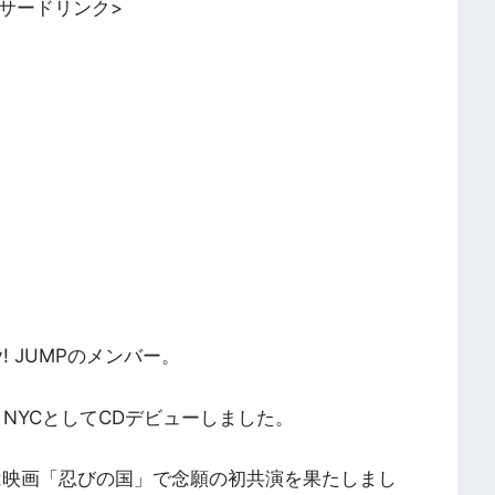
ンサードリンク>
! JUMPのメンバー。
とNYCとしてCDデビューしました。
には映画「忍びの国」で念願の初共演を果たしまし