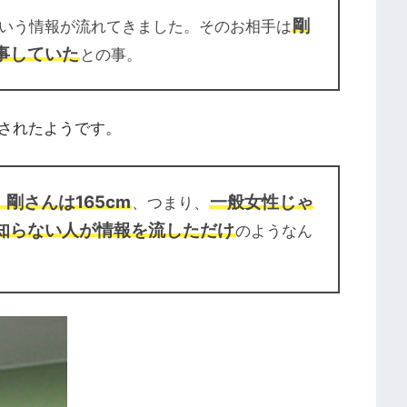
剛
いう情報が流れてきました。そのお相手は
事していた
との事。
されたようです。
、剛さんは165cm
一般女性じゃ
、つまり、
知らない人が情報を流しただけ
のようなん