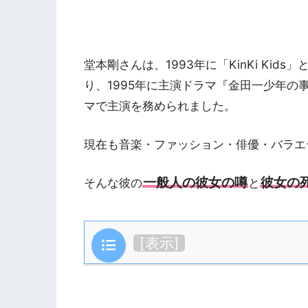
堂本剛さんは、1993年に「KinKi Ki
り、1995年に主演ドラマ『金田一少年
マで主演を務められました。
現在も音楽・ファッション・俳優・バラエ
一般人の彼女の噂
彼女の
そんな彼の
と
目次
[
表示
]