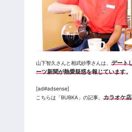
デート
山下智久さんと相武紗季さんは、
ーツ新聞が熱愛疑惑を報じています
。
[ad#adsense]
カラオケ店
こちらは「BUBKA」の記事。