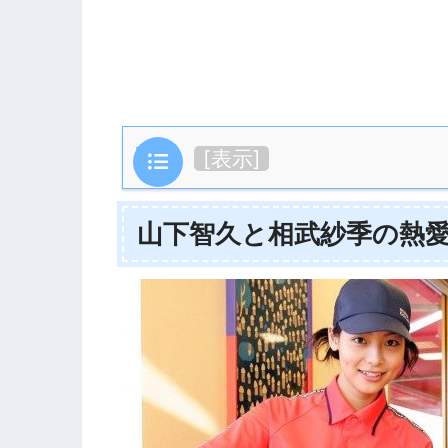
目次
[
表示
]
山下智久と相武紗季の熱