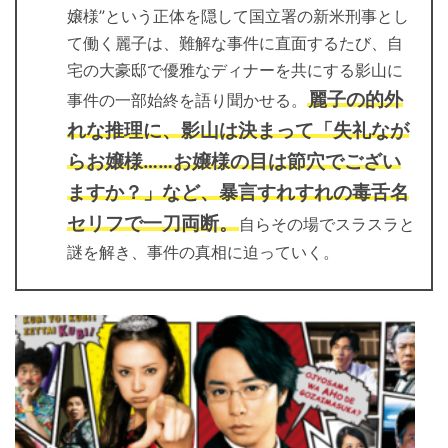
嬢様”という正体を隠して国立署の新米刑事とし
て働く麗子は、難解な事件に直面するたび、自
宅の大豪邸で優雅なディナーを共にする影山に
麗子の的外
事件の一部始終を語り聞かせる。
れな推理に、影山は決まって「失礼なが
らお嬢様……お嬢様の目は節穴でござい
ますか？」など、暴言すれすれの毒舌名
セリフで一刀両断。
自らその場でスラスラと
謎を解き、事件の真相に迫っていく。