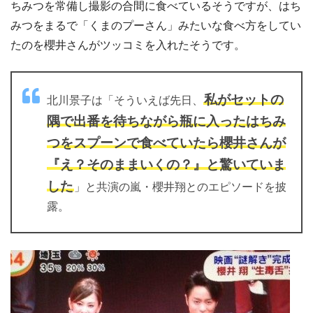
ちみつを常備し撮影の合間に食べているそうですが、はち
みつをまるで「くまのプーさん」みたいな食べ方をしてい
たのを櫻井さんがツッコミを入れたそうです。
私がセットの
北川景子は「
そういえば先日、
隅で出番を待ちながら瓶に入ったはちみ
つをスプーンで食べていたら櫻井さんが
『え？そのままいくの？』と驚いていま
した
」と共演の嵐・櫻井翔とのエピソードを披
露。