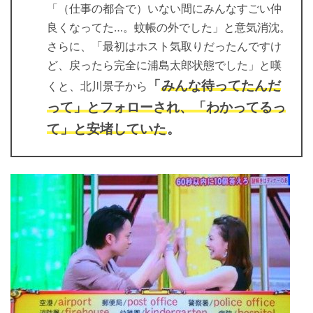
「（仕事の都合で）いない間にみんなすごい仲
良くなってた…。蚊帳の外でした」と意気消沈。
さらに、「最初はホスト気取りだったんですけ
ど、戻ったら完全に浦島太郎状態でした」と嘆
「
みんな待ってたんだ
くと、北川景子から
って」とフォローされ、「わかってるっ
て」と安堵していた
。