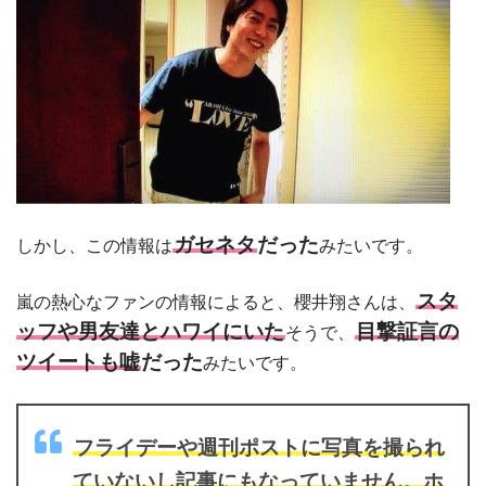
ガセネタ
だった
しかし、この情報は
みたいです。
スタ
嵐の熱心なファンの情報によると、櫻井翔さんは、
ッフや男友達とハワイにいた
目撃証言の
そうで、
ツイートも嘘
だった
みたいです。
フライデーや週刊ポストに写真を撮られ
ていないし記事にもなっていません。ホ