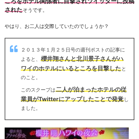
ころをホテル関係者に目撃されツイッターに投稿
された
そうです。
やはり、お二人は交際していたのでしょうか？
２０１３年１月２５日号の週刊ポストの記事に
櫻井翔さんと北川景子さんがハ
よると、
ワイのホテルにいるところを目撃した
と
のこと。
二人が泊まったホテルの従
このスクープは
業員がTwitterにアップしたことで発覚
し
ました。