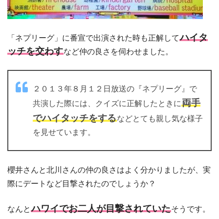
ハイタ
「ネプリーグ」に番宣で出演された時も正解して
ッチを交わす
など仲の良さを伺わせました。
２０１３年８月１２日放送の『ネプリーグ』で
両手
共演した際には、クイズに正解したときに
でハイタッチをする
などとても親し気な様子
を見せています。
櫻井さんと北川さんの仲の良さはよく分かりましたが、実
際にデートなど目撃されたのでしょうか？
ハワイでお二人が目撃されていた
なんと
そうです。