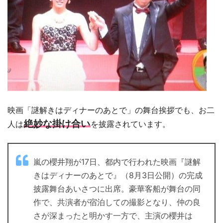
映画「謎解きはディナーのあとで」の舞台挨拶でも、お二
絶妙な掛け合い
人は
を披露されています。
嵐の櫻井翔が17日、都内で行われた映画『謎解
きはディナーのあとで』（8月3日公開）の完成
披露舞台あいさつに出席。豪華客船が舞台の同
作で、共演者が宿泊しての撮影となり、仲の良
さが深まったと明かす一方で、主演の櫻井は