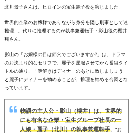
北川景子さんは、ヒロインの宝生麗子役を演じました。
世界的企業のお嬢様でありながら身分を隠し刑事として迷
推理…。代りに推理するのが執事兼運転手・影山役の櫻井
翔さん。
影山の「お嬢様の目は節穴でございますか?」は、ドラマ
のお決まり的なセリフで、麗子を屈服させてから番組タイ
トルの通り、「謎解きはディナーのあとに致しましょう」
と麗子にディナーを勧めることが、推理を始める合図とな
っています。
物語の主人公・影山（櫻井）は、世界的
にも有名な企業・宝生グループ社長の一
人娘・麗子（北川）の執事兼運転手
。“お