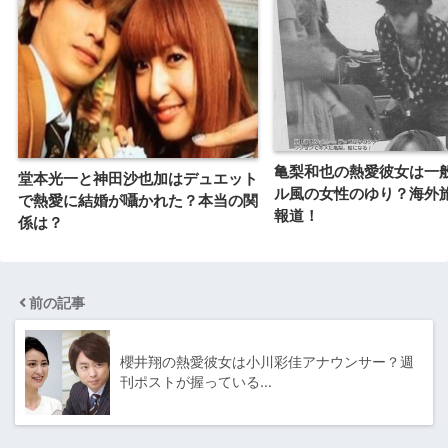
亀梨和也の熱愛彼女は一
堂本光一と神田沙也加はデュエット
ル風の女性のゆり？海外
で熱愛に結婚が囁かれた？本当の関
報道！
係は？
前の記事
櫻井翔の熱愛彼女は小川彩佳アナウンサー？週
刊ポストが握っている…