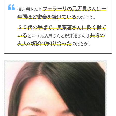
フェラーリの元店員さんは一
櫻井翔さんと
年間ほど密会を続けている
のだそう。
２０代の半ばで、奥菜恵さんに良く似て
いる
共通の
という元店員さんと櫻井翔さんは
友人の紹介で知り合った
のだとか。