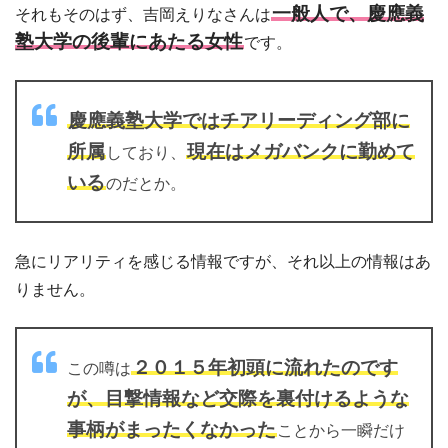
一般人で、慶應義
それもそのはず、吉岡えりなさんは
塾大学の後輩にあたる女性
です。
慶應義塾大学ではチアリーディング部に
所属
現在はメガバンクに勤めて
しており、
いる
のだとか。
急にリアリティを感じる情報ですが、それ以上の情報はあ
りません。
２０１５年初頭に流れたのです
この噂は
が、目撃情報など交際を裏付けるような
事柄がまったくなかった
ことから一瞬だけ