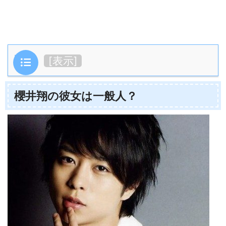
目次
[
表示
]
櫻井翔の彼女は一般人？