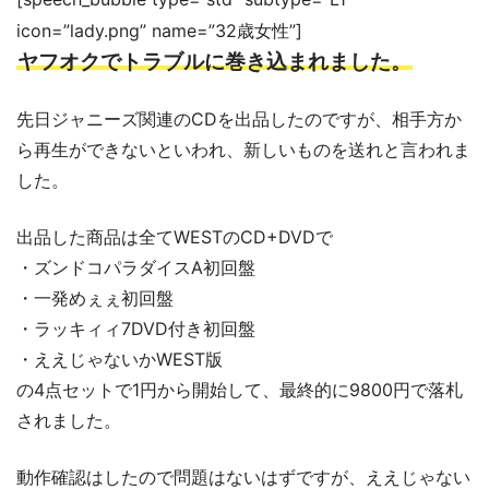
icon=”lady.png” name=”32歳女性”]
ヤフオクでトラブルに巻き込まれました。
先日ジャニーズ関連のCDを出品したのですが、相手方か
ら再生ができないといわれ、新しいものを送れと言われま
した。
出品した商品は全てWESTのCD+DVDで
・ズンドコパラダイスA初回盤
・一発めぇぇ初回盤
・ラッキィィ7DVD付き初回盤
・ええじゃないかWEST版
の4点セットで1円から開始して、最終的に9800円で落札
されました。
動作確認はしたので問題はないはずですが、ええじゃない