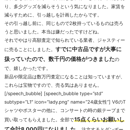
り、多少グッズを減らそうという気になりました。家賃を
減らすために、引っ越しを計画したからです。
その引っ越し前に、同じもので2枚持っているものは売ろ
うと思いました。本当は嫌だったですけどね。
それでやはり高額査定で知られている業者、ジャスティー
すでに中古品ですが大事に
に売ることにしました。
扱っていたので、数千円の価格がつきました
の
で、嬉しかったです。
新品や限定品は数万円査定になることは知っていますが、
これらは宝物ですので、売る気はありません。
[/speech_bubble] [speech_bubble type=”std”
subtype=”L1″ icon=”lady.png” name=”24歳女性”] V6のT
シャツやポスターの他に、コンサートの時の銀テープまで
15点くらいお願いし
買い取ってもらえました。全部で
て合計8,000円になりました。
注文するとダンボー