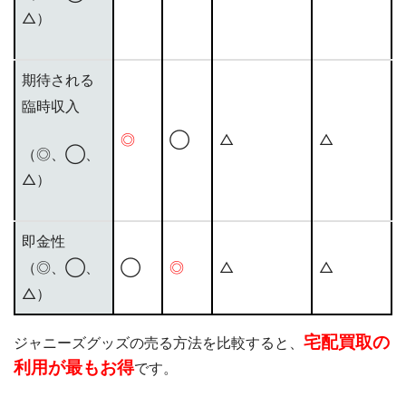
△）
期待される
臨時収入
◎
◯
△
△
（◎、◯、
△）
即金性
（◎、◯、
◯
◎
△
△
△）
宅配買取の
ジャニーズグッズの売る方法を比較すると、
利用が最もお得
です。