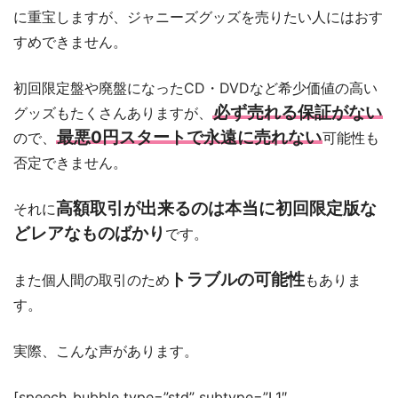
に重宝しますが、ジャニーズグッズを売りたい人にはおす
すめできません。
初回限定盤や廃盤になったCD・DVDなど希少価値の高い
必ず売れる保証がない
グッズもたくさんありますが、
最悪0円スタートで永遠に売れない
ので、
可能性も
否定できません。
高額取引が出来るのは本当に初回限定版な
それに
どレアなものばかり
です。
トラブルの可能性
また
個人間の取引のため
もありま
す。
実際、こんな声があります。
[speech_bubble type=”std” subtype=”L1″