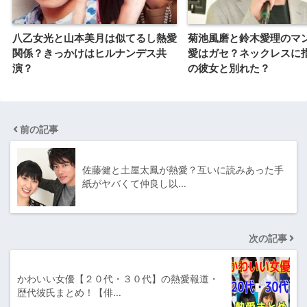
八乙女光と山本美月は似てるし熱愛
菊池風磨と鈴木愛理のマ
関係？きっかけはヒルナンデス共
愛はガセ？ネックレスに
演？
の彼女と別れた？
前の記事
佐藤健と土屋太鳳が熱愛？互いに読みあった手
紙がヤバくて仲良し以…
次の記事
かわいい女優【２０代・３０代】の熱愛報道・
歴代彼氏まとめ！【俳…