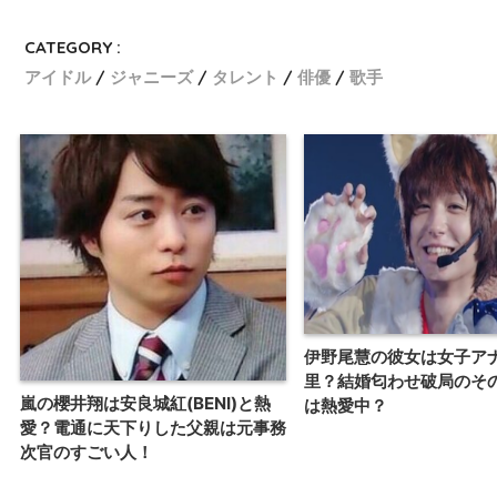
CATEGORY :
アイドル
ジャニーズ
タレント
俳優
歌手
伊野尾慧の彼女は女子ア
里？結婚匂わせ破局のそ
嵐の櫻井翔は安良城紅(BENI)と熱
は熱愛中？
愛？電通に天下りした父親は元事務
次官のすごい人！