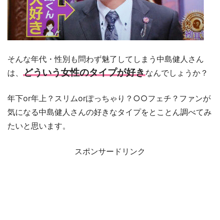
そんな年代・性別も問わず魅了してしまう中島健人さん
どういう女性のタイプが好き
は、
なんでしょうか？
年下or年上？スリムorぽっちゃり？○○フェチ？ファンが
気になる中島健人さんの好きなタイプをとことん調べてみ
たいと思います。
スポンサードリンク