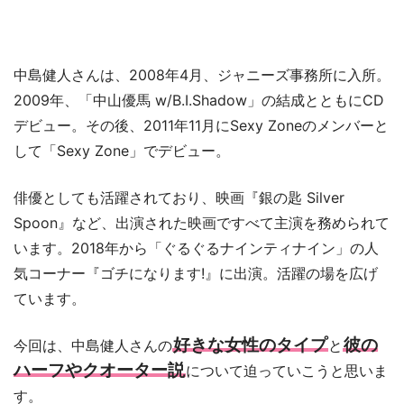
中島健人さんは、2008年4月、ジャニーズ事務所に入所。
2009年、「中山優馬 w/B.I.Shadow」の結成とともにCD
デビュー。その後、2011年11月にSexy Zoneのメンバーと
して「Sexy Zone」でデビュー。
俳優としても活躍されており、映画『銀の匙 Silver
Spoon』など、出演された映画ですべて主演を務められて
います。2018年から「ぐるぐるナインティナイン」の人
気コーナー『ゴチになります!』に出演。活躍の場を広げ
ています。
好きな女性のタイプ
彼の
今回は、中島健人さんの
と
ハーフやクオーター説
について迫っていこうと思いま
す。