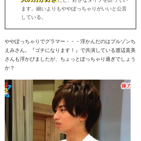
ます。細いよりもややぽっちゃりがいいと公言
している。
ややぽっちゃりでグラマー・・・浮かんだのはブルゾンち
えみさん。『ゴチになります！』で共演している渡辺直美
さんも浮かびましたが、ちょっとぽっちゃり過ぎでしょう
か？