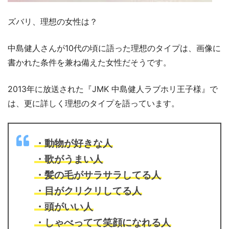
ズバリ、理想の女性は？
中島健人さんが10代の頃に語った理想のタイプは、画像に
書かれた条件を兼ね備えた女性だそうです。
2013年に放送された『JMK 中島健人ラブホリ王子様』で
は、更に詳しく理想のタイプを語っています。
・動物が好きな人
・歌がうまい人
・髪の毛がサラサラしてる人
・目がクリクリしてる人
・頭がいい人
・しゃべってて笑顔になれる人