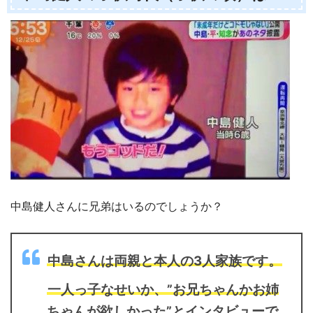
中島健人さんに兄弟はいるのでしょうか？
中島さんは両親と本人の3人家族です。
一人っ子なせいか、”お兄ちゃんかお姉
ちゃんが欲しかった”とインタビューで