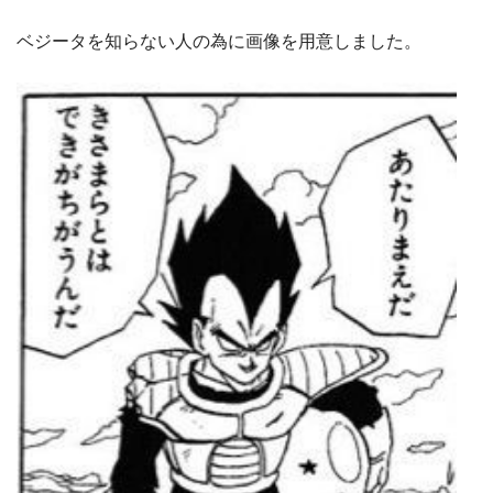
ベジータを知らない人の為に画像を用意しました。