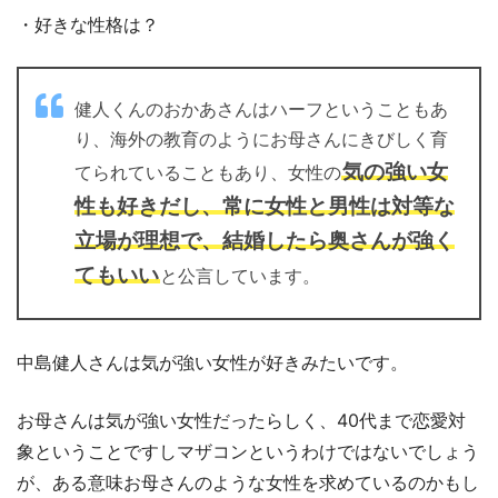
・好きな性格は？
健人くんのおかあさんはハーフということもあ
り、海外の教育のようにお母さんにきびしく育
気の強い女
てられていることもあり、女性の
性も好きだし、常に女性と男性は対等な
立場が理想で、結婚したら奥さんが強く
てもいい
と公言しています。
中島健人さんは気が強い女性が好きみたいです。
お母さんは気が強い女性だったらしく、40代まで恋愛対
象ということですしマザコンというわけではないでしょう
が、ある意味お母さんのような女性を求めているのかもし