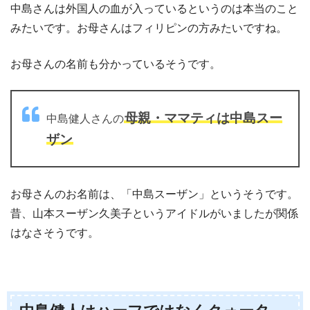
中島さんは外国人の血が入っているというのは本当のこと
みたいです。お母さんはフィリピンの方みたいですね。
お母さんの名前も分かっているそうです。
母親・ママティは中島スー
中島健人さんの
ザン
お母さんのお名前は、「中島スーザン」というそうです。
昔、山本スーザン久美子というアイドルがいましたが関係
はなさそうです。