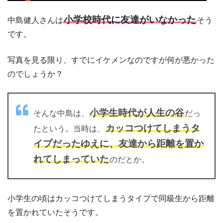
小学校時代に友達がいなかった
中島健人さんは
そう
です。
写真を見る限り、すでにイケメンなのですが何が悪かった
のでしょうか？
小学生時代が人生の谷
そんな中島は、
だっ
カッコつけてしまうタ
たという。当時は、
イプだったゆえに、友達から距離を置か
れてしまっていた
のだとか。
小学生の頃はカッコつけてしまうタイプで同級生から距離
を置かれていたそうです。