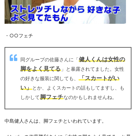
・○○フェチ
健人くんは女性の
同グループの佐藤さんに「
脚をよく見てる
」と暴露されてました。女性
「スカートがい
の好きな服装に関しても、
い」
とか、よくスカートの話もしてますし、も
脚フェチ
しかして
なのかもしれませんね。
中島健人さんは、脚フェチといわれています。