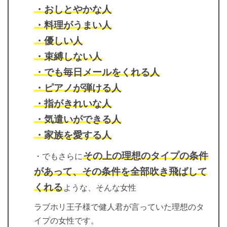
・おしとやかな人
・料理がうまい人
・優しい人
・束縛しない人
・でも毎日メールをくれる人
・ピアノが弾ける人
・指がきれいな人
・気遣いができる人
・家族を愛する人
その上の理想のタイプの条件
・でもさらに
があって、その条件を全部吹き飛ばして
くれる
ような、そんな女性
ラブホリ王子様で健人君が言っていた理想のタ
イプの女性です。