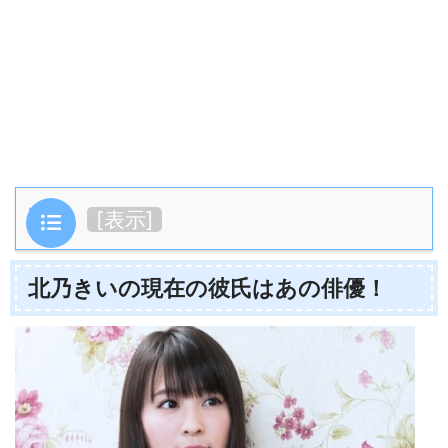
目次
[
表示
]
北乃きいの現在の彼氏はあの俳優！