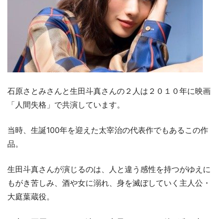
石原さとみさんと生田斗真さんの２人は２０１０年に映画
「人間失格」で共演しています。
当時、生誕100年を迎えた太宰治の代表作でもあるこの作
品。
生田斗真さんが演じるのは、人と違う感性を持つがゆえに
もがき苦しみ、酒や女に溺れ、身を滅ぼしていく主人公・
大庭葉蔵役。