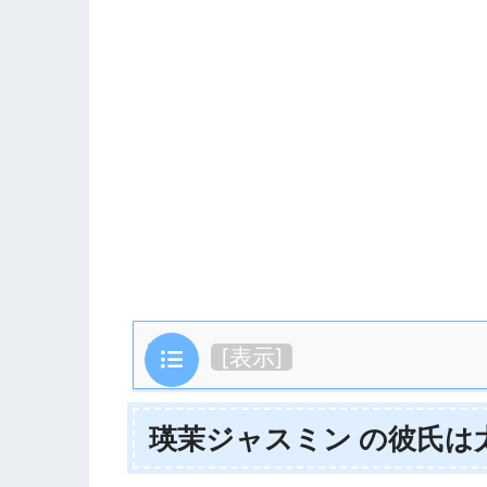
目次
[
表示
]
瑛茉ジャスミン の彼氏は