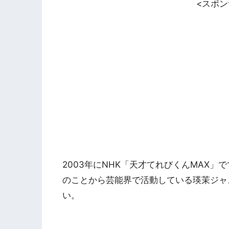
<スポ
2003年にNHK「天才てれびくんMAX
のことから芸能界で活動している瑛茉ジャ
い。