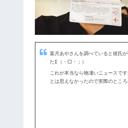
葉月あやさんを調べていると彼氏が
たΣ（・□・；）
これが本当なら物凄いニュースです
とは思えなかったので実際のところ