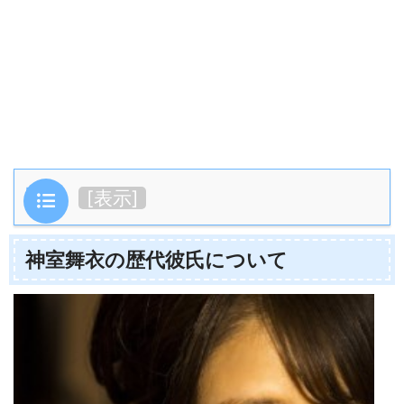
目次
[
表示
]
神室舞衣の歴代彼氏について