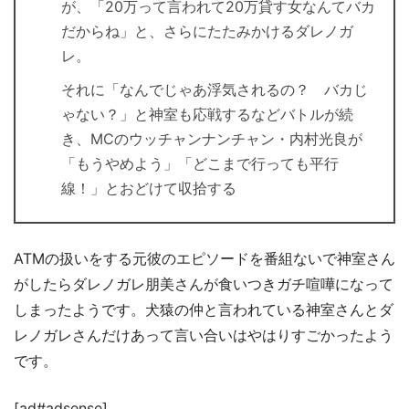
が、「20万って言われて20万貸す女なんてバカ
だからね」と、さらにたたみかけるダレノガ
レ。
それに「なんでじゃあ浮気されるの？ バカじ
ゃない？」と神室も応戦するなどバトルが続
き、MCのウッチャンナンチャン・内村光良が
「もうやめよう」「どこまで行っても平行
線！」とおどけて収拾する
ATMの扱いをする元彼のエピソードを番組ないで神室さん
がしたらダレノガレ朋美さんが食いつきガチ喧嘩になって
しまったようです。犬猿の仲と言われている神室さんとダ
レノガレさんだけあって言い合いはやはりすごかったよう
です。
[ad#adsense]