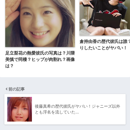
倉持由香の歴代彼氏は誰
りしたいことがヤバい！
足立梨花の熱愛彼氏の写真は？川隈
美慎で同棲？ヒップが肉割れ？画像
は？
前の記事
後藤真希の歴代彼氏がヤバい！ジャニーズ以外
とも浮名を流していた…