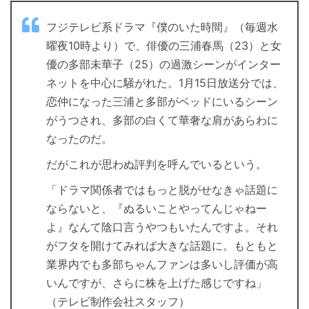
フジテレビ系ドラマ『僕のいた時間』（毎週水
曜夜10時より）で、俳優の三浦春馬（23）と女
優の多部未華子（25）の過激シーンがインター
ネットを中心に騒がれた。1月15日放送分では、
恋仲になった三浦と多部がベッドにいるシーン
がうつされ、多部の白くて華奢な肩があらわに
なったのだ。
だがこれが思わぬ評判を呼んでいるという。
「ドラマ関係者ではもっと脱がせなきゃ話題に
ならないと、『ぬるいことやってんじゃねー
よ』なんて陰口言うやつもいたんですよ。それ
がフタを開けてみれば大きな話題に。もともと
業界内でも多部ちゃんファンは多いし評価が高
いんですが、さらに株を上げた感じですね」
（テレビ制作会社スタッフ）