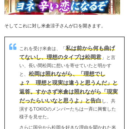
そしてこれに対し米倉涼子さんが口を開きます。
私は前から何も曲げ
これを受け米倉は、「
てないし、理想のタイプは松岡君
」と言
い、長い間松岡に想いを寄せていたと明かす
松岡は照れながら、「理想でし
と、
ょ？ 理想と現実は違うと思うんだ」と
返答。すかさず米倉は照れながら「現実
だったらいいなと思うよ」と告白
し、共
演するTOKIOのメンバーたちは一斉に興奮した
様子を見せた。
さらに国分から松岡を好きな理由を聞かれた米