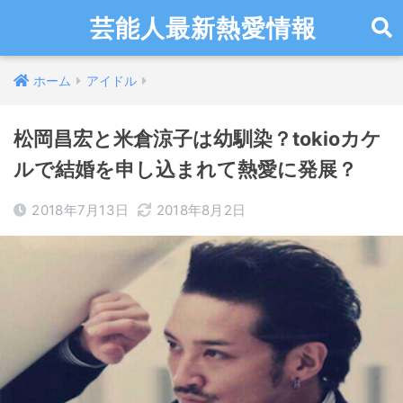
芸能人最新熱愛情報
ホーム
アイドル
松岡昌宏と米倉涼子は幼馴染？tokioカケ
ルで結婚を申し込まれて熱愛に発展？
2018年7月13日
2018年8月2日