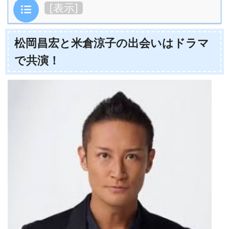
目次
[
表示
]
松岡昌宏と米倉涼子の出会いはドラマ
で共演！