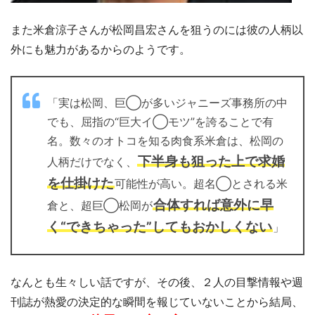
また米倉涼子さんが松岡昌宏さんを狙うのには彼の人柄以
外にも魅力があるからのようです。
「実は松岡、巨◯が多いジャニーズ事務所の中
でも、屈指の“巨大イ◯モツ”を誇ることで有
名。数々のオトコを知る肉食系米倉は、松岡の
下半身も狙った上で求婚
人柄だけでなく、
を仕掛けた
可能性が高い。超名◯とされる米
合体すれば意外に早
倉と、超巨◯松岡が
く“できちゃった”してもおかしくない
」
なんとも生々しい話ですが、その後、２人の目撃情報や週
刊誌が熱愛の決定的な瞬間を報じていないことから結局、