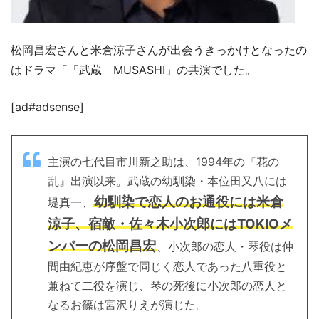
松岡昌宏さんと米倉涼子さんが出会うきっかけとなったの
はドラマ「「武蔵 MUSASHI」の共演でした。
[ad#adsense]
主演の七代目市川新之助は、1994年の『花の
乱』出演以来。武蔵の幼馴染・本位田又八には
幼馴染で恋人のお通役には米倉
堤真一、
涼子、宿敵・佐々木小次郎にはTOKIOメ
ンバーの松岡昌宏
、小次郎の恋人・琴役は仲
間由紀恵が序盤で同じく恋人であった八重役と
兼ねて二役を演じ、琴の死後に小次郎の恋人と
なるお篠は宮沢りえが演じた。