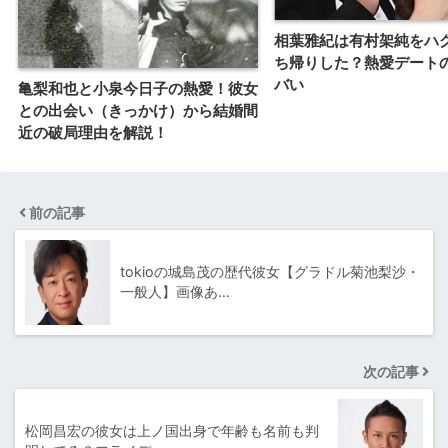
相葉雅紀は有村架純をハ
ち帰りした？熱愛デート
バい
亀梨和也と小泉今日子の熱愛！彼女
との出会い（きっかけ）から結婚間
近の破局理由を解説！
前の記事
tokioの城島茂の歴代彼女【グラドル菊池梨沙・
一般人】画像あ…
次の記事
松岡昌宏の彼女は上ノ国出身で年齢も名前も判