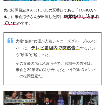
実は松岡昌宏さんはTOKIOの冠番組である「TOKIOカケ
結婚を申し込まれ
ル」に米倉涼子さんが出演した際に
ていた
のです。
大物“独身”女優が人気ジャニーズグループのメン
テレビ番組内で突然告白
バーに、
するとい
う“珍事”が起こった。
その女優の名は米倉涼子で、お相手の男性は、
米倉と20年来の知り合いだというTOKIOメンバ
ーの松岡昌宏だ。