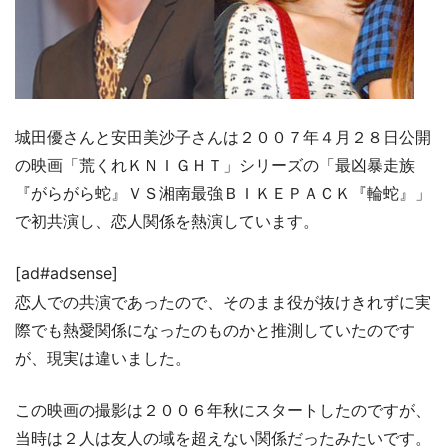
城田優さんと安田美沙子さんは２００７年４月２８日公開
の映画「荒くれＫＮＩＧＨＴ」シリーズの「最凶暴走族
『がらがら蛇』ＶＳ湘南最強ＢＩＫＥＰＡＣＫ『輪蛇』」
で初共演し、恋人関係を熱演しています。
[ad#adsense]
恋人での共演であったので、そのまま役が抜けきれずに実
際でも熱愛関係になったのものかと推測していたのです
が、現実は違いました。
この映画の撮影は２００６年秋にスタートしたのですが、
当時は２人は友人の域を超えない関係だったみたいです。