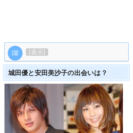
目次
[
表示
]
城田優と安田美沙子の出会いは？