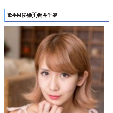
歌手M候補①岡井千聖