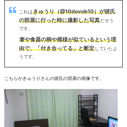
きゅうり（@10dovob10）が彼氏
これは
の部屋に行った時に撮影した写真
だそう
です。
箸や食器の柄や模様が似ているという理
由で、「付き合ってる」と断定
していたよ
うです。
こちらがきゅうりさんの彼氏の部屋の画像です。