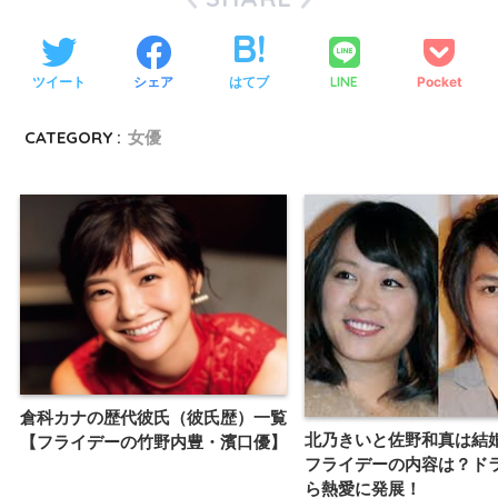
ツイート
シェア
はてブ
LINE
Pocket
CATEGORY :
女優
倉科カナの歴代彼氏（彼氏歴）一覧
北乃きいと佐野和真は結
【フライデーの竹野内豊・濱口優】
フライデーの内容は？ド
ら熱愛に発展！