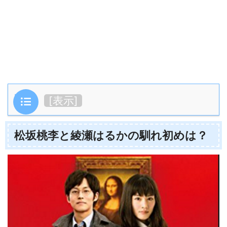
目次
[
表示
]
松坂桃李と綾瀬はるかの馴れ初めは？