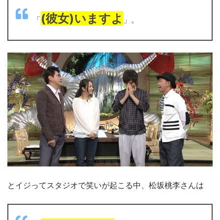
(彼女)いますよ
「
」。
とイジってスタジオで笑いが起こる中、松坂桃李さんは