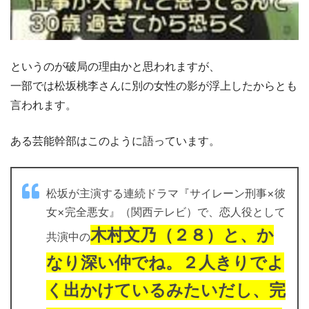
というのが破局の理由かと思われますが、
一部では松坂桃李さんに別の女性の影が浮上したからとも
言われます。
ある芸能幹部はこのように語っています。
松坂が主演する連続ドラマ『サイレーン刑事×彼
女×完全悪女』（関西テレビ）で、恋人役として
木村文乃（２８）と、か
共演中の
なり深い仲でね。２人きりでよ
く出かけているみたいだし、完