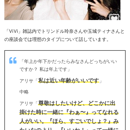
「ViVi」雑誌内でトリンドル玲奈さんや玉城ティナさんと
の座談会では理想のタイプについて話しています。
「年上か年下かだったらみなさんどっちがいい
ですか？ 私は年上です」
私は近い年齢がいいです
アリサ「
」
中略
尊敬はしたいけど、どこかに出
アリサ「
掛けた時に一緒に『わぁ〜』ってなれる
人がいい。『ほら、すごいでしょ？』み