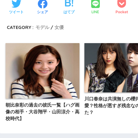
ツイート
シェア
はてブ
LINE
Pocket
CATEGORY :
モデル
女優
川口春奈は共演無しの櫻
朝比奈彩の過去の彼氏一覧【ハグ画
愛？性格が悪すぎ残念な
像の相手・大谷翔平・山田涼介・高
た？
校時代】