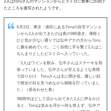
2人はtoruさんのマンションからビストロに食事に出掛け
たところを激写されたようです。
6月2日、東京・港区にあるToruの自宅マンショ
ンから2人が出てきたのは夜の9時過ぎ。薄暗く
ひと気が少ない通りでは弘中アナの方からToru
に腕を絡めていた。ごく自然に手を繋ぐ2人はこ
ぢんまりとしたビストロへ入っていった。
「2人はワインを飲み、弘中さんはステーキを頬
張っていました。弘中さんが甘えるような表情
で語りかけ、Toruさんは主に聞き役。優しい顔
で彼女の目を見つめながら相槌を打っていまし
た」（居合わせた客）
1時間半ほどして店から出てきた2人に声をかけ
ると、Toruは笑みを浮かべ何も答えず、弘中ア