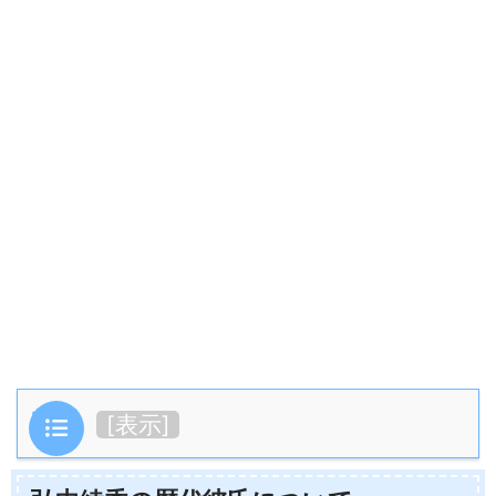
目次
[
表示
]