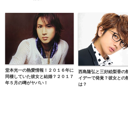
堂本光一の熱愛情報！２０１６年に
西島隆弘と三好絵梨香の
同棲していた彼女と結婚？２０１７
イデーで発覚？彼女との
年５月の噂がヤバい！
は？