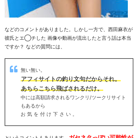
などのコメントがありました。しかし一方で、
西田麻衣
が
彼氏とエ◯チした 画像や動画が流出したと言う話は本当
ですか？ などの質問には、
無い無い。
アフィサイトの釣り文句だからそれ。
あちらこちら飛ばされるだけ。
中には高額請求されるワンクリ/ツークリサイト
もあるから
お 気 を 付 け 下 さ い 。
ガセネタっぽい可能性が
というコメントもあります。