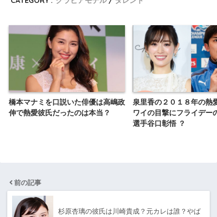
CATEGORY :
グラビアモデル
タレント
橋本マナミを口説いた俳優は高嶋政
泉里香の２０１８年の熱
伸で熱愛彼氏だったのは本当？
ワイの目撃にフライデー
選手谷口彰悟 ？
前の記事
杉原杏璃の彼氏は川崎貴成？元カレは誰？やば