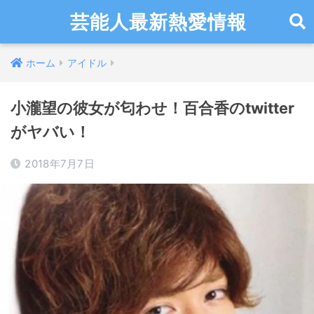
芸能人最新熱愛情報
ホーム
アイドル
小瀧望の彼女が匂わせ！百合香のtwitter
がヤバい！
2018年7月7日