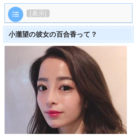
目次
[
表示
]
小瀧望の彼女の百合香って？