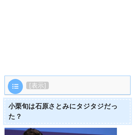
目次
[
表示
]
小栗旬は石原さとみにタジタジだっ
た？