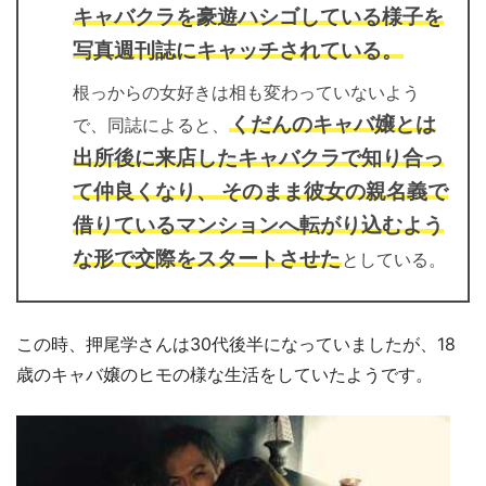
キャバクラを豪遊ハシゴしている様子を
写真週刊誌にキャッチされている。
根っからの女好きは相も変わっていないよう
くだんのキャバ嬢とは
で、同誌によると、
出所後に来店したキャバクラで知り合っ
て仲良くなり、 そのまま彼女の親名義で
借りているマンションへ転がり込むよう
な形で交際をスタートさせた
としている。
この時、押尾学さんは30代後半になっていましたが、18
歳のキャバ嬢のヒモの様な生活をしていたようです。