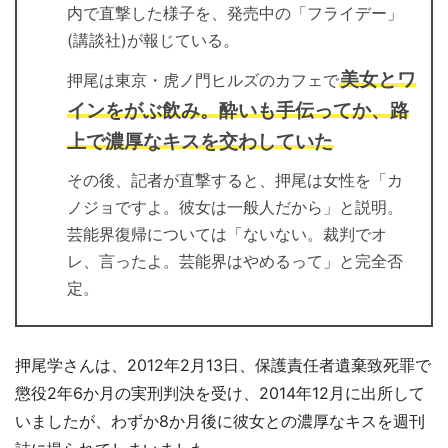
内で直撃した様子を、発売中の「フライデー」
(講談社)が報じている。
美女とワ
押尾は東京・虎ノ門ヒルズのカフェで
インをがぶ飲み。酔いも手伝ってか、路
上で濃厚なキスを交わしていた
その後、記者が直撃すると、押尾は女性を「カ
ノジョですよ。彼女は一般人だから」と説明。
芸能界復帰については「ないない。裁判でオ
レ、言ったよ。芸能界はやめるって」と完全否
定。
押尾学さんは、2012年2月13日、保護責任者遺棄致死罪で
懲役2年6か月の実刑判決を受け、2014年12月に出所して
いましたが、わずか8か月後に彼女との濃厚なキスを週刊