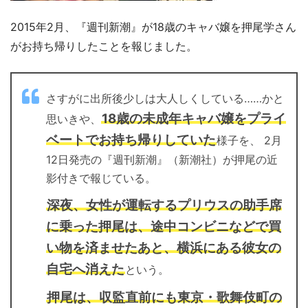
2015年2月、『週刊新潮』が18歳のキャバ嬢を押尾学さん
がお持ち帰りしたことを報じました。
さすがに出所後少しは大人しくしている……かと
18歳の未成年キャバ嬢をプライ
思いきや、
ベートでお持ち帰りしていた
様子を、 2月
12日発売の『週刊新潮』（新潮社）が押尾の近
影付きで報じている。
深夜、女性が運転するプリウスの助手席
に乗った押尾は、途中コンビニなどで買
い物を済ませたあと、横浜にある彼女の
自宅へ消えた
という。
押尾は、収監直前にも東京・歌舞伎町の