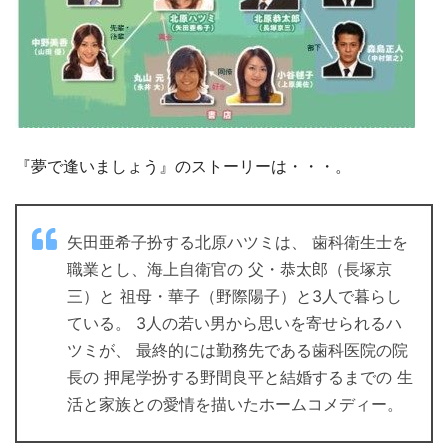
『夢で逢いましょう』のストーリーは・・・。
矢田亜希子扮する北原ハツミは、 歯科衛生士を
職業とし、海上自衛官の 父・恭太郎（長塚京
三）と 祖母・華子（野際陽子）と3人で暮らし
ている。 3人の若い男から思いを寄せられるハ
ツミが、 最終的には勤務先である歯科医院の院
長の 押尾学扮する野間良平と結婚するまでの 生
活と家族との愛情を描いたホームコメディー。