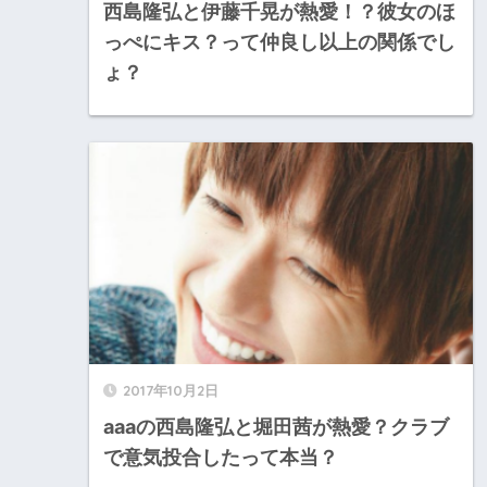
西島隆弘と伊藤千晃が熱愛！？彼女のほ
っぺにキス？って仲良し以上の関係でし
ょ？
2017年10月2日
aaaの西島隆弘と堀田茜が熱愛？クラブ
で意気投合したって本当？