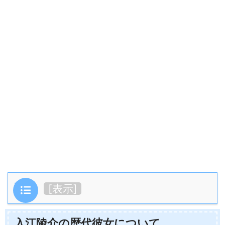
目次
[
表示
]
入江陵介の歴代彼女について